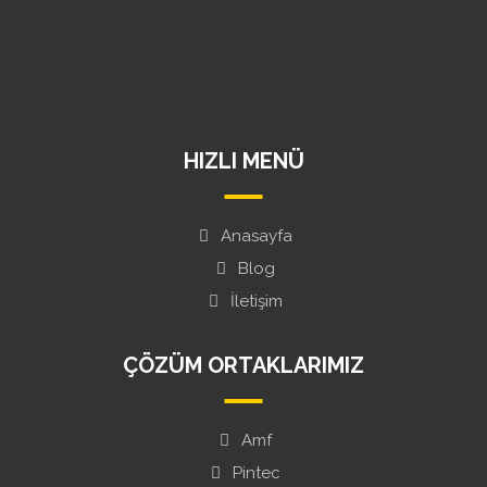
+90 531 366 31 23
info@wellmuhendislik.com
Rumeli Mahallesi Cenap Şehabettin Sokak Green Life Plaza
No:42/44 Daire:7 Çorlu/TEKİRDAĞ
HIZLI MENÜ
Anasayfa
Blog
İletişim
ÇÖZÜM ORTAKLARIMIZ
Amf
Pintec