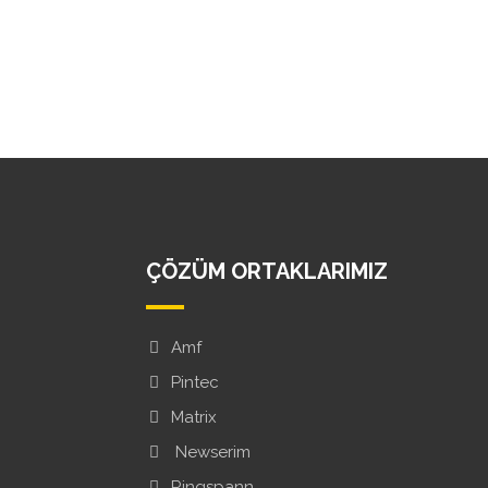
ÇÖZÜM ORTAKLARIMIZ
Amf
Pintec
Matrix
Newserim
Ringspann